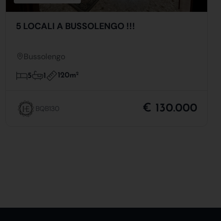
5 LOCALI A BUSSOLENGO !!!
Bussolengo
120m
2
5
1
€ 130.000
BQB130