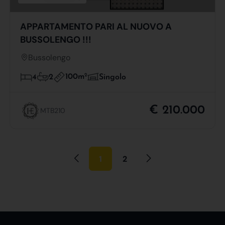
APPARTAMENTO PARI AL NUOVO A
BUSSOLENGO !!!
Bussolengo
100m
2
4
2
Singolo
€ 210.000
MTB210
1
2