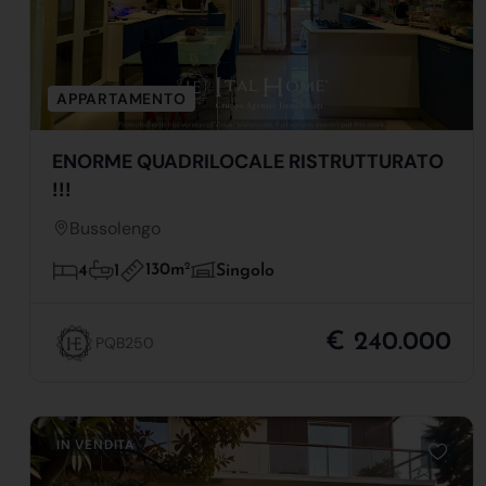
APPARTAMENTO
ENORME QUADRILOCALE RISTRUTTURATO
!!!
Bussolengo
130m
2
4
1
Singolo
€ 240.000
PQB250
IN VENDITA