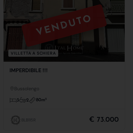
VENDUTO
VILLETTA A SCHIERA
IMPERDIBILE !!!
Bussolengo
80m
2
3
2
€ 73.000
BLB115R