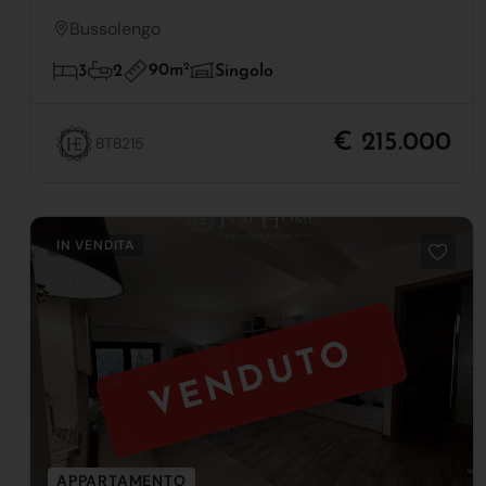
Bussolengo
90m
2
3
2
Singolo
€ 215.000
BTB215
IN VENDITA
VENDUTO
APPARTAMENTO