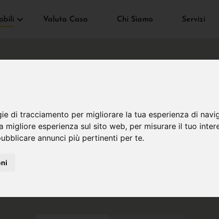
bili
Valuta Casa
Chi Siamo
Servizi
gie di tracciamento per migliorare la tua esperienza di navi
na migliore esperienza sul sito web
,
per misurare il tuo inter
ubblicare annunci più pertinenti per te
.
oni