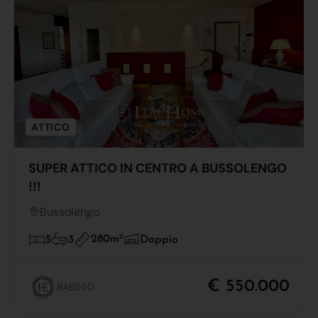
ATTICO
SUPER ATTICO IN CENTRO A BUSSOLENGO
!!!
Bussolengo
280m
2
5
3
Doppio
€ 550.000
BAB550