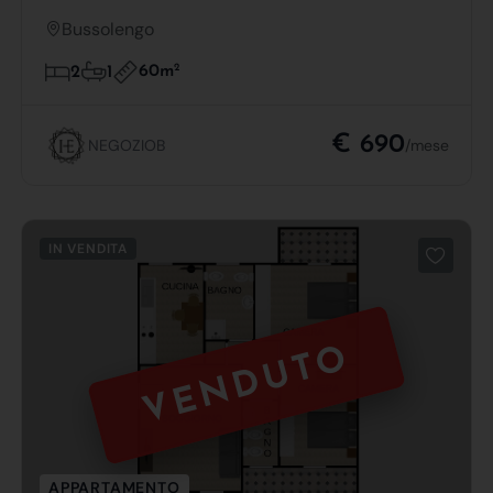
Bussolengo
60m
2
2
1
€ 690
NEGOZIOB
/mese
IN VENDITA
VENDUTO
APPARTAMENTO