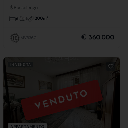
Bussolengo
200m
2
6
3
€ 360.000
MVB360
IN VENDITA
VENDUTO
APPARTAMENTO