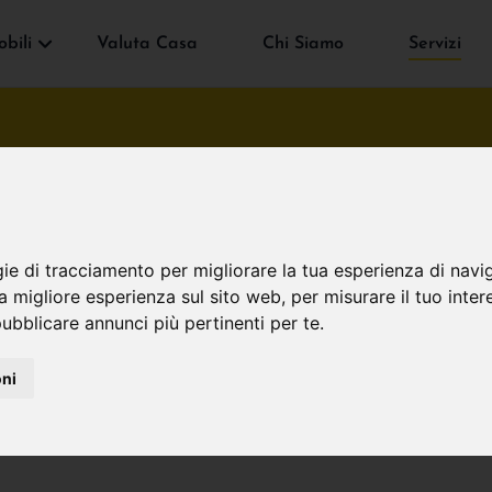
bili
Valuta Casa
Chi Siamo
Servizi
I Nostri Servizi
Home
/ I Nostri Servizi
gie di tracciamento per migliorare la tua esperienza di navi
na migliore esperienza sul sito web
,
per misurare il tuo inter
ubblicare annunci più pertinenti per te
.
oni