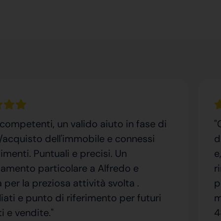
competenti, un valido aiuto in fase di
"
/acquisto dell'immobile e connessi
d
enti. Puntuali e precisi. Un
e
iamento particolare a Alfredo e
r
per la preziosa attività svolta .
p
iati e punto di riferimento per futuri
m
i e vendite."
4