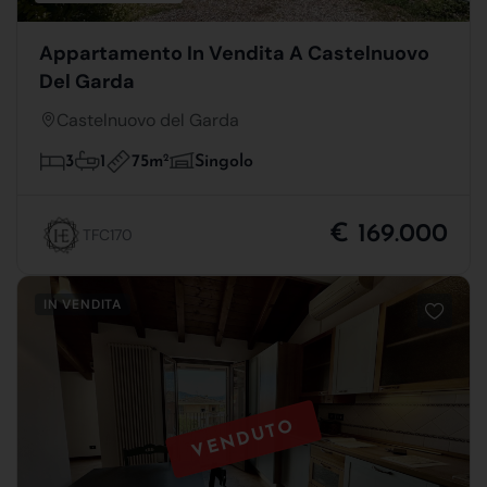
Appartamento In Vendita A Castelnuovo
Del Garda
Castelnuovo del Garda
75m
2
3
1
Singolo
€ 169.000
TFC170
IN VENDITA
VENDUTO