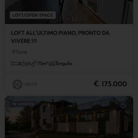
LOFT/OPEN SPACE
LOFT ALL'ULTIMO PIANO, PRONTO DA
VIVERE !!!
Sona
75m
2
2
1
Singolo
€ 175.000
CBL175
IN VENDITA