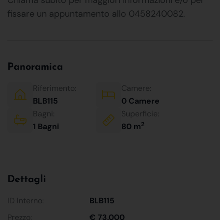
fissare un appuntamento allo 0458240082.
Panoramica
Riferimento:
Camere:
BLB115
0 Camere
Bagni:
Superficie:
2
1 Bagni
80 m
Dettagli
ID Interno:
BLB115
Prezzo:
€ 73.000