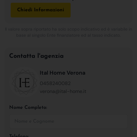
Chiedi Informazioni
Il valore sopra riportato ha solo scopo indicativo ed è variabile in
base al singolo Ente finanziatore ed al tasso indicato.
Contatta l'agenzia
Ital Home Verona
0458240082
verona@ital-home.it
Nome Completo:
Telefono: