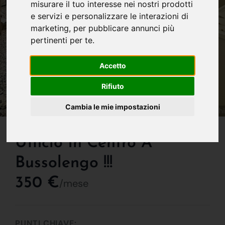
misurare il tuo interesse nei nostri prodotti
e servizi e personalizzare le interazioni di
marketing
,
per pubblicare annunci più
pertinenti per te
.
Accetto
Rifiuto
Cambia le mie impostazioni
IN AFFITTO
Ufficio In Centro A
Bussolengo !!!
350 €
/mese
PUNTI CHIAVE: