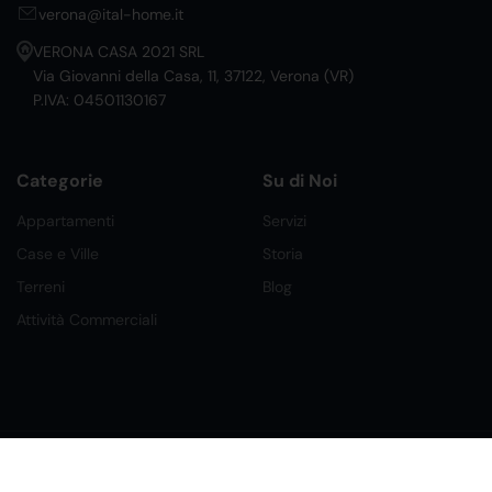
verona@ital-home.it
VERONA CASA 2021 SRL
Via Giovanni della Casa, 11, 37122, Verona (VR)
P.IVA: 04501130167
Categorie
Su di Noi
Appartamenti
Servizi
Case e Ville
Storia
Terreni
Blog
Attività Commerciali
©2026 Ital Home Network Srl. Tutti i Diritti Riservati.
Creato da Future Labs
Condizioni, Privacy e Cookies