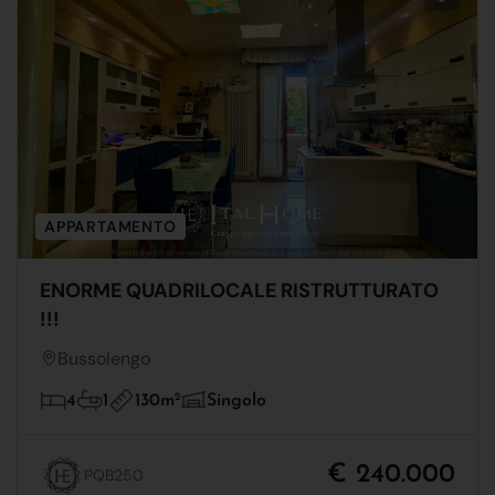
APPARTAMENTO
ENORME QUADRILOCALE RISTRUTTURATO
!!!
Bussolengo
130m
2
4
1
Singolo
€ 240.000
PQB250