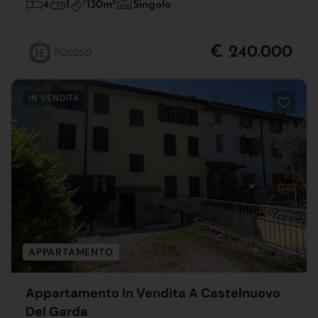
130m
2
4
1
Singolo
€ 240.000
PQB250
IN VENDITA
APPARTAMENTO
Appartamento In Vendita A Castelnuovo
Del Garda