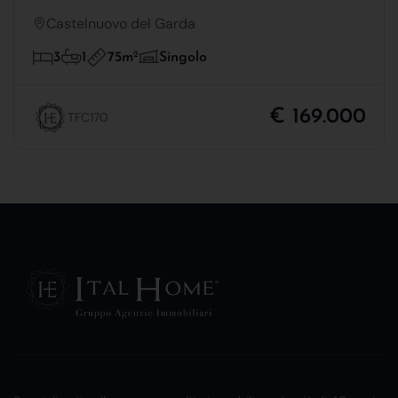
Castelnuovo del Garda
75m
2
3
1
Singolo
€ 169.000
TFC170