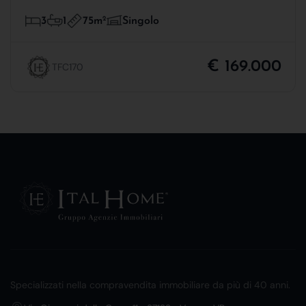
75m
2
3
1
Singolo
€ 169.000
TFC170
Specializzati nella compravendita immobiliare da più di 40 anni.