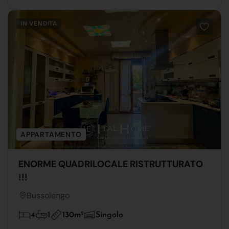
IN VENDITA
APPARTAMENTO
ENORME QUADRILOCALE RISTRUTTURATO
!!!
Bussolengo
130m
2
4
1
Singolo