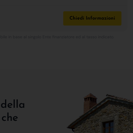
Chiedi Informazioni
bile in base al singolo Ente finanziatore ed al tasso indicato.
 della
 che