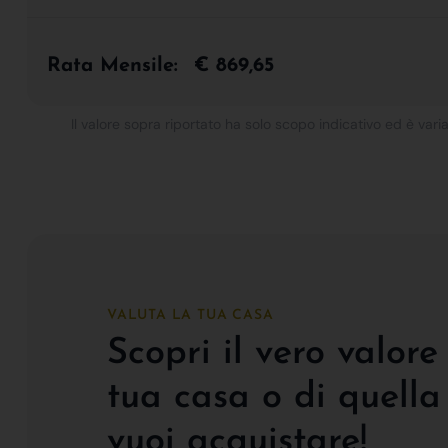
Rata Mensile:
€ 869,65
Il valore sopra riportato ha solo scopo indicativo ed è varia
VALUTA LA TUA CASA
Scopri il vero valore
tua casa o di quella
vuoi acquistare!