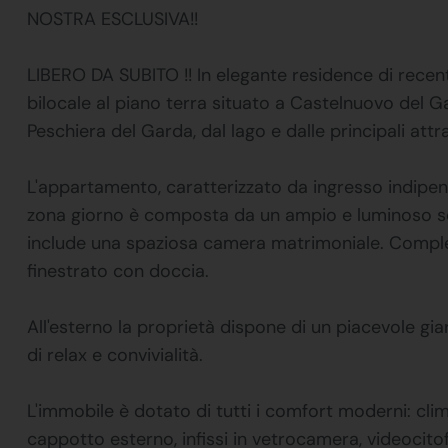
NOSTRA ESCLUSIVA!!
LIBERO DA SUBITO !! In elegante residence di recen
bilocale al piano terra situato a Castelnuovo del G
Peschiera del Garda, dal lago e dalle principali attra
L'appartamento, caratterizzato da ingresso indipende
zona giorno è composta da un ampio e luminoso so
include una spaziosa camera matrimoniale. Comple
finestrato con doccia.
All'esterno la proprietà dispone di un piacevole gi
di relax e convivialità.
L'immobile è dotato di tutti i comfort moderni: c
cappotto esterno, infissi in vetrocamera, videocito