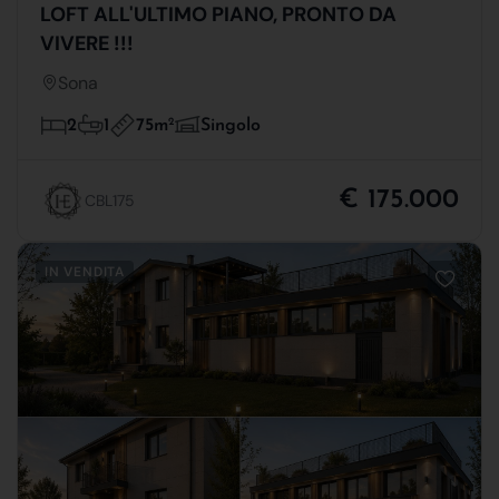
LOFT ALL'ULTIMO PIANO, PRONTO DA
VIVERE !!!
Sona
75m
2
2
1
Singolo
€ 175.000
CBL175
IN VENDITA