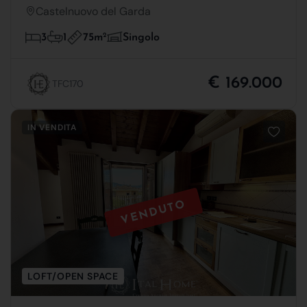
Castelnuovo del Garda
75m
2
3
1
Singolo
€ 169.000
TFC170
IN VENDITA
VENDUTO
LOFT/OPEN SPACE