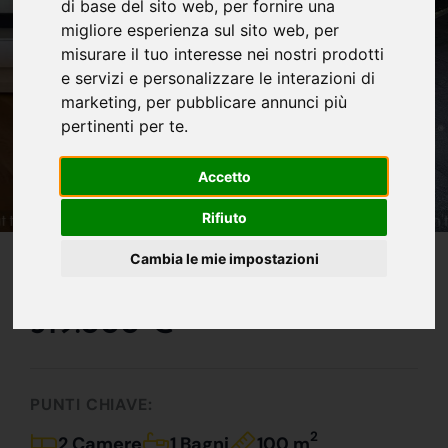
di base del sito web
,
per fornire una
migliore esperienza sul sito web
,
per
misurare il tuo interesse nei nostri prodotti
e servizi e personalizzare le interazioni di
marketing
,
per pubblicare annunci più
pertinenti per te
.
Accetto
Rifiuto
IN VENDITA
Cambia le mie impostazioni
Attico In Classe A3 !!!
319.000 €
PUNTI CHIAVE:
2
2 Camere
1 Bagni
100 m