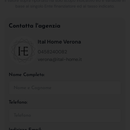
Il valore sopra riportato ha solo scopo indicativo ed è variabile in
base al singolo Ente finanziatore ed al tasso indicato.
Contatta l'agenzia
Ital Home Verona
0458240082
verona@ital-home.it
Nome Completo:
Telefono:
Indirizzo Email: