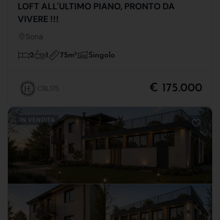
LOFT ALL'ULTIMO PIANO, PRONTO DA
VIVERE !!!
Sona
75m
2
2
1
Singolo
€ 175.000
CBL175
IN VENDITA