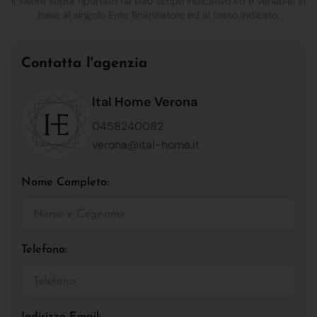
Il valore sopra riportato ha solo scopo indicativo ed è variabile in
base al singolo Ente finanziatore ed al tasso indicato.
Contatta l'agenzia
Ital Home Verona
0458240082
verona@ital-home.it
Nome Completo:
Telefono:
Indirizzo Email: