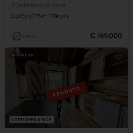
Castelnuovo del Garda
75m
2
3
1
Singolo
€ 169.000
TFC170
IN VENDITA
VENDUTO
LOFT/OPEN SPACE