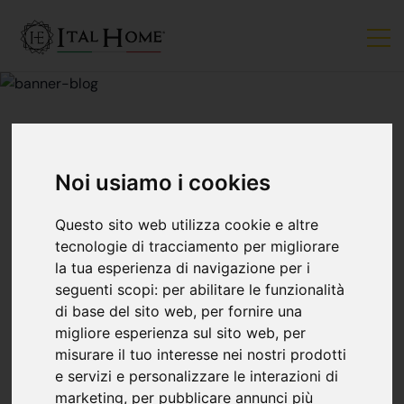
Noi usiamo i cookies
MERCATO IMMOBILIARE
PRIMA DI ENTRARE
Questo sito web utilizza cookie e altre
tecnologie di tracciamento per migliorare
la tua esperienza di navigazione per i
IN CASA TOGLITI LE
seguenti scopi:
per abilitare le funzionalità
di base del sito web
,
per fornire una
SCARPE!
migliore esperienza sul sito web
,
per
misurare il tuo interesse nei nostri prodotti
e servizi e personalizzare le interazioni di
Ital Home
16 giugno
marketing
,
per pubblicare annunci più