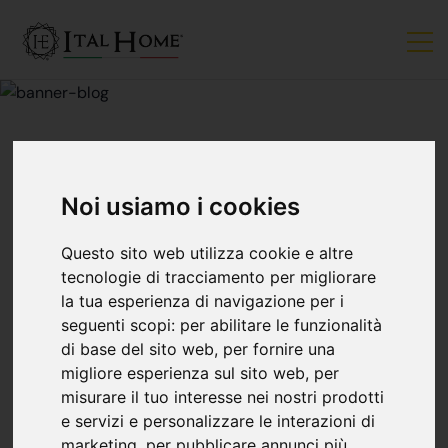
Noi usiamo i cookies
MERCATO IMMOBILIARE
LA CEDOLARE
Questo sito web utilizza cookie e altre
tecnologie di tracciamento per migliorare
la tua esperienza di navigazione per i
SECCA: UN’IMPOSTA
seguenti scopi:
per abilitare le funzionalità
di base del sito web
,
per fornire una
PER I CANONI DI
migliore esperienza sul sito web
,
per
misurare il tuo interesse nei nostri prodotti
e servizi e personalizzare le interazioni di
LOCAZIONE
marketing
,
per pubblicare annunci più