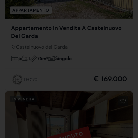
APPARTAMENTO
Appartamento In Vendita A Castelnuovo
Del Garda
Castelnuovo del Garda
75m
2
3
1
Singolo
€ 169.000
TFC170
IN VENDITA
VENDUTO