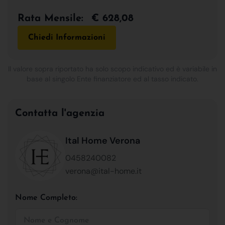
Rata Mensile:
€ 628,08
Chiedi Informazioni
Il valore sopra riportato ha solo scopo indicativo ed è variabile in
base al singolo Ente finanziatore ed al tasso indicato.
Contatta l'agenzia
Ital Home Verona
0458240082
verona@ital-home.it
Nome Completo: