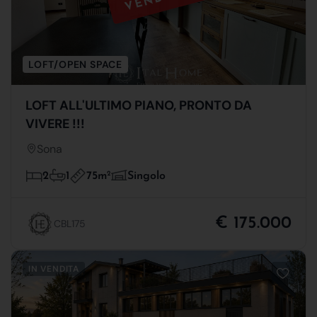
LOFT/OPEN SPACE
LOFT ALL'ULTIMO PIANO, PRONTO DA
VIVERE !!!
Sona
75m
2
2
1
Singolo
€ 175.000
CBL175
IN VENDITA