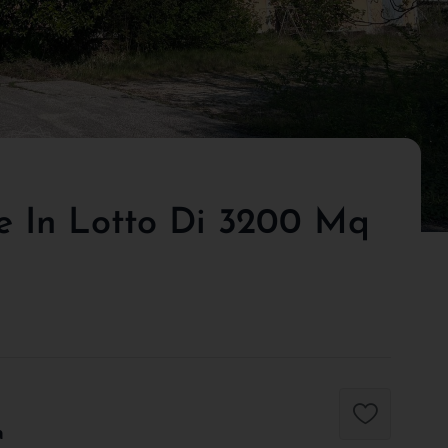
e In Lotto Di 3200 Mq
a