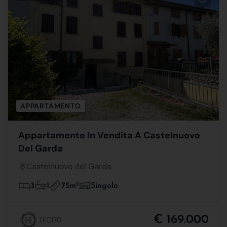
APPARTAMENTO
Appartamento In Vendita A Castelnuovo
Del Garda
Castelnuovo del Garda
75m
2
3
1
Singolo
€ 169.000
TFC170