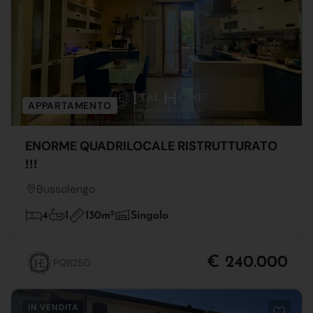
APPARTAMENTO
ENORME QUADRILOCALE RISTRUTTURATO
!!!
Bussolengo
130m
2
4
1
Singolo
€ 240.000
PQB250
IN VENDITA