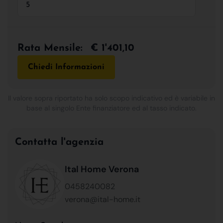
Rata Mensile:
€ 1'401,10
Chiedi Informazioni
Il valore sopra riportato ha solo scopo indicativo ed è variabile in
base al singolo Ente finanziatore ed al tasso indicato.
Contatta l'agenzia
Ital Home Verona
0458240082
verona@ital-home.it