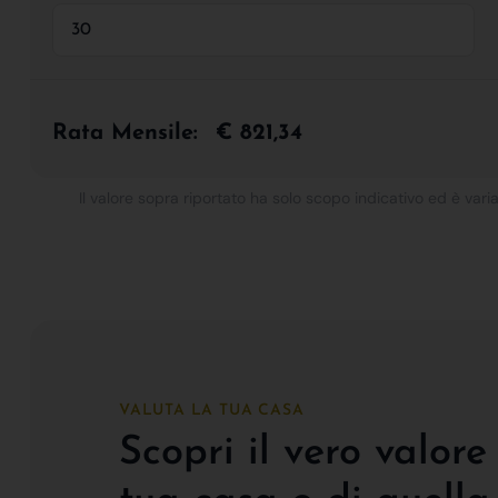
Rata Mensile:
€ 821,34
Il valore sopra riportato ha solo scopo indicativo ed è varia
VALUTA LA TUA CASA
Scopri il vero valore