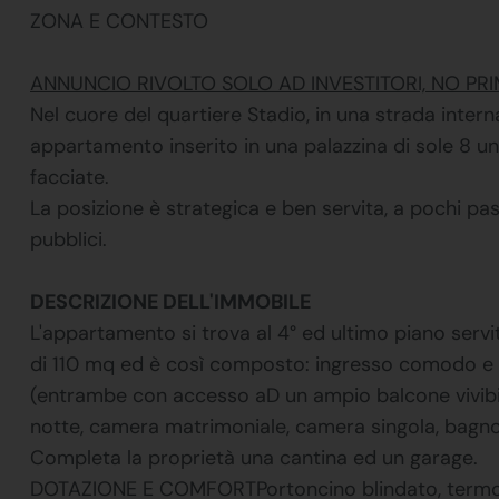
ZONA E CONTESTO
ANNUNCIO RIVOLTO SOLO AD INVESTITORI, NO P
Nel cuore del quartiere Stadio, in una strada inter
appartamento inserito in una palazzina di sole 8 uni
facciate.
La posizione è strategica e ben servita, a pochi pa
pubblici.
DESCRIZIONE DELL'IMMOBILE
L'appartamento si trova al 4° ed ultimo piano servit
di 110 mq ed è così composto: ingresso comodo e f
(entrambe con accesso aD un ampio balcone vivibile
notte, camera matrimoniale, camera singola, bagno 
Completa la proprietà una cantina ed un garage.
DOTAZIONE E COMFORTPortoncino blindato, termoaut