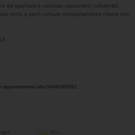
ro ed apertura a vasistas, cassonetti coibentati,
ata, tetto e parti comuni completamente rifatte con
LE:
e un appuntamento allo 0458240082.
agni:
Box: