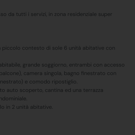
o da tutti i servizi, in zona residenziale super
 piccolo contesto di sole 6 unità abitative con
 abitabile, grande soggiorno, entrambi con accesso
balcone), camera singola, bagno finestrato con
inestrato) e comodo ripostiglio.
to auto scoperto, cantina ed una terrazza
ndominiale.
o in 2 unità abitative.