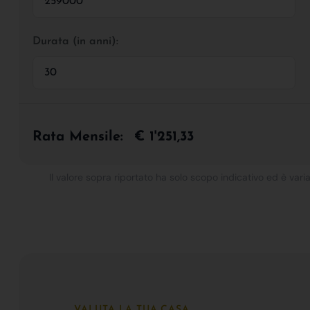
Durata (in anni):
Rata Mensile:
€ 1'251,33
Il valore sopra riportato ha solo scopo indicativo ed è varia
VALUTA LA TUA CASA