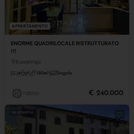
APPARTAMENTO
ENORME QUADRILOCALE RISTRUTTURATO
!!!
Bussolengo
130m
2
4
1
Singolo
€ 240.000
PQB250
IN VENDITA