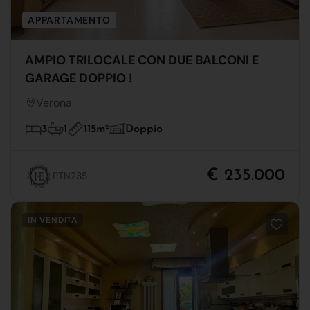
APPARTAMENTO
AMPIO TRILOCALE CON DUE BALCONI E
GARAGE DOPPIO !
Verona
115m
2
3
1
Doppio
€ 235.000
PTN235
IN VENDITA