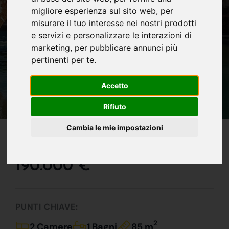
migliore esperienza sul sito web
,
per
misurare il tuo interesse nei nostri prodotti
e servizi e personalizzare le interazioni di
marketing
,
per pubblicare annunci più
pertinenti per te
.
Accetto
Rifiuto
IN VENDITA
Cambia le mie impostazioni
Attico In Borgo Milano !!!
190.000 €
PUNTI CHIAVE:
2
2 Camere
1 Bagni
85 m