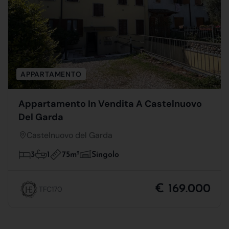
APPARTAMENTO
Appartamento In Vendita A Castelnuovo
Del Garda
Castelnuovo del Garda
75m
2
3
1
Singolo
€ 169.000
TFC170