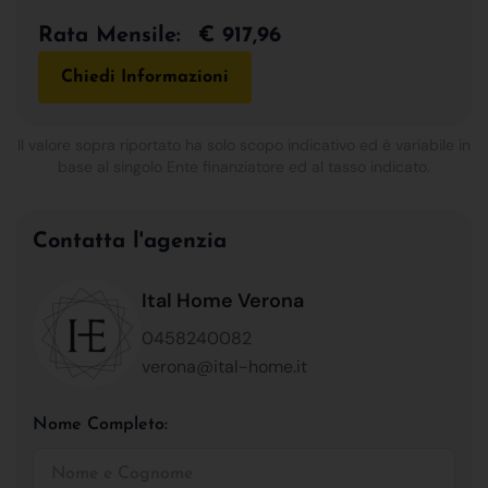
Rata Mensile:
€ 917,96
Chiedi Informazioni
Il valore sopra riportato ha solo scopo indicativo ed è variabile in
base al singolo Ente finanziatore ed al tasso indicato.
Contatta l'agenzia
Ital Home Verona
0458240082
verona@ital-home.it
Nome Completo: