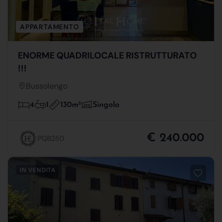
APPARTAMENTO
ENORME QUADRILOCALE RISTRUTTURATO
!!!
Bussolengo
130m
2
4
1
Singolo
€ 240.000
PQB250
IN VENDITA