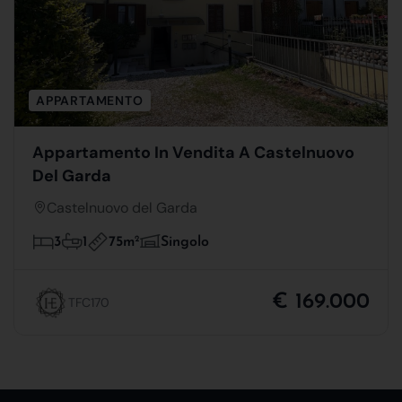
APPARTAMENTO
Appartamento In Vendita A Castelnuovo
Del Garda
Castelnuovo del Garda
75m
2
3
1
Singolo
€ 169.000
TFC170