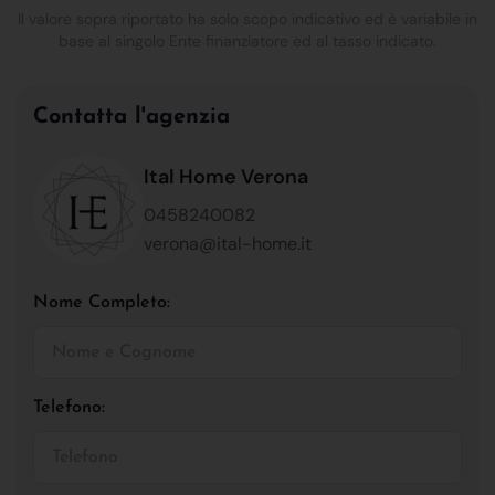
Il valore sopra riportato ha solo scopo indicativo ed è variabile in
base al singolo Ente finanziatore ed al tasso indicato.
Contatta l'agenzia
Ital Home Verona
0458240082
verona@ital-home.it
Nome Completo:
Telefono: