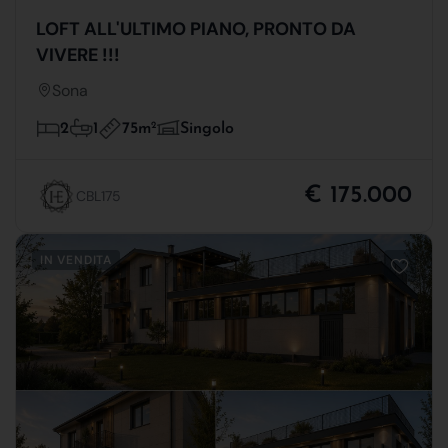
LOFT ALL'ULTIMO PIANO, PRONTO DA
VIVERE !!!
Sona
75m
2
2
1
Singolo
€ 175.000
CBL175
IN VENDITA