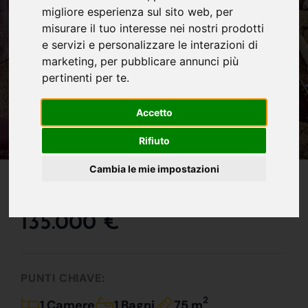
migliore esperienza sul sito web
,
per
misurare il tuo interesse nei nostri prodotti
e servizi e personalizzare le interazioni di
marketing
,
per pubblicare annunci più
pertinenti per te
.
Accetto
Rifiuto
IN VENDITA
Cambia le mie impostazioni
Ottimo Investimento !!!
135.000 €
PUNTI CHIAVE:
2
1 Camere
1 Bagni
75 m