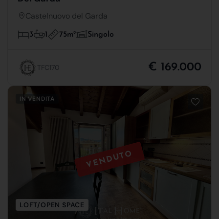
Castelnuovo del Garda
75m
2
3
1
Singolo
€ 169.000
TFC170
IN VENDITA
VENDUTO
LOFT/OPEN SPACE