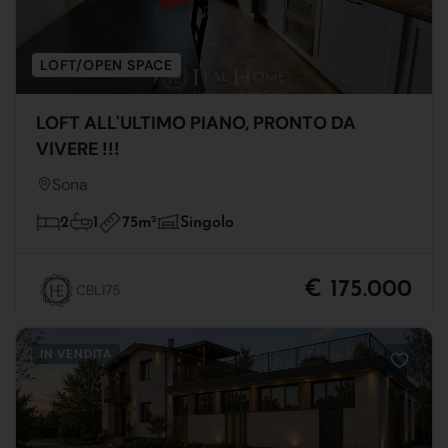
LOFT/OPEN SPACE
LOFT ALL'ULTIMO PIANO, PRONTO DA
VIVERE !!!
Sona
75m
2
2
1
Singolo
€ 175.000
CBL175
IN VENDITA