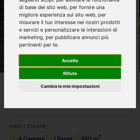
di base del sito web
,
per fornire una
migliore esperienza sul sito web
,
per
misurare il tuo interesse nei nostri prodotti
e servizi e personalizzare le interazioni di
marketing
,
per pubblicare annunci più
pertinenti per te
.
Accetto
Rifiuto
IN VENDITA
Cambia le mie impostazioni
La Villa Che Aspettavi !!!
470.000 €
PUNTI CHIAVE:
2
4 Camere
1 Bagni
350 m