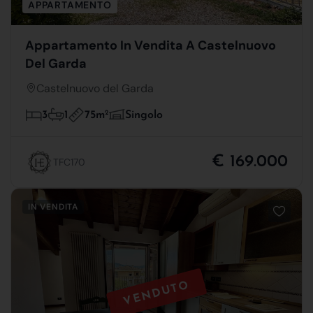
APPARTAMENTO
Appartamento In Vendita A Castelnuovo
Del Garda
Castelnuovo del Garda
75m
2
3
1
Singolo
€ 169.000
TFC170
IN VENDITA
VENDUTO