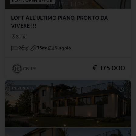
LOFT/OPEN SPACE
LOFT ALL'ULTIMO PIANO, PRONTO DA
VIVERE !!!
Sona
75m
2
2
1
Singolo
€ 175.000
CBL175
IN VENDITA