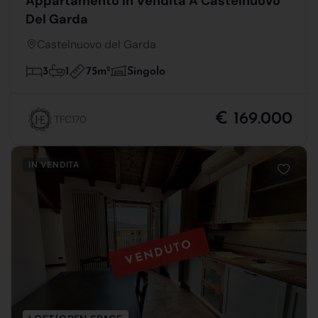
Appartamento In Vendita A Castelnuovo
Del Garda
Castelnuovo del Garda
75m
2
3
1
Singolo
€ 169.000
TFC170
IN VENDITA
VENDUTO