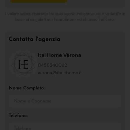
Il valore sopra riportato ha solo scopo indicativo ed è variabile in
base al singolo Ente finanziatore ed al tasso indicato.
Contatta l'agenzia
Ital Home Verona
0458240082
verona@ital-home.it
Nome Completo:
Telefono: