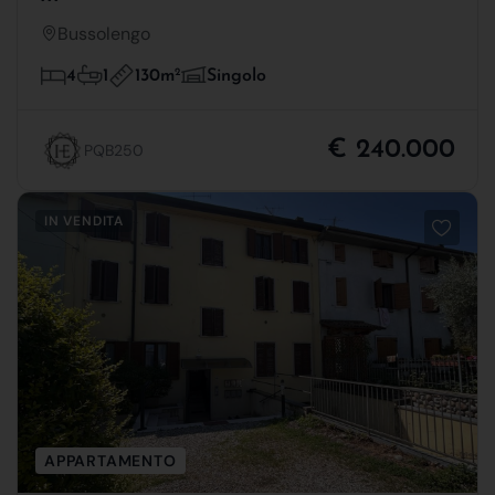
Bussolengo
130m
2
4
1
Singolo
€ 240.000
PQB250
IN VENDITA
APPARTAMENTO