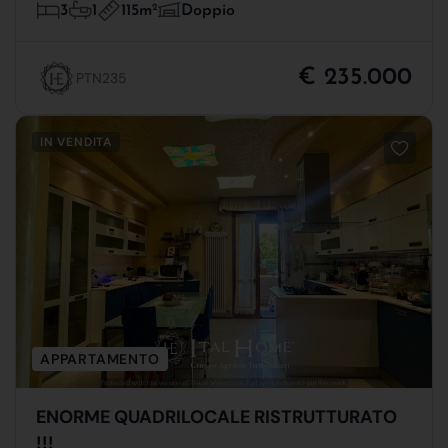
115m
2
3
1
Doppio
€ 235.000
PTN235
IN VENDITA
APPARTAMENTO
ENORME QUADRILOCALE RISTRUTTURATO
!!!