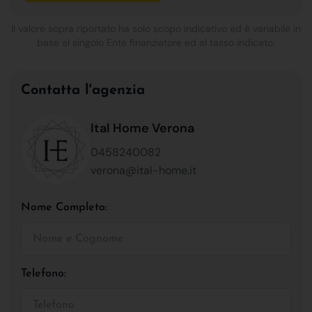
Il valore sopra riportato ha solo scopo indicativo ed è variabile in
base al singolo Ente finanziatore ed al tasso indicato.
Contatta l'agenzia
Ital Home Verona
0458240082
verona@ital-home.it
Nome Completo:
Telefono: