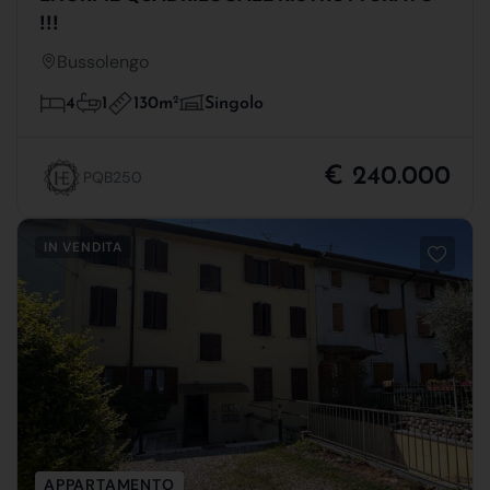
!!!
Bussolengo
130m
2
4
1
Singolo
€ 240.000
PQB250
IN VENDITA
APPARTAMENTO