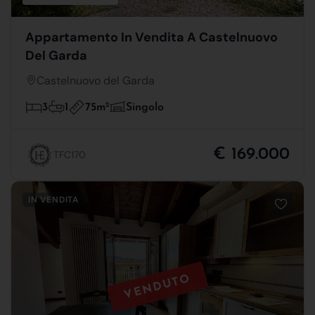
Appartamento In Vendita A Castelnuovo
Del Garda
Castelnuovo del Garda
75m
2
3
1
Singolo
€ 169.000
TFC170
IN VENDITA
VENDUTO