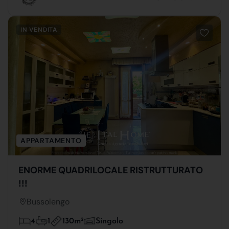
IN VENDITA
APPARTAMENTO
ENORME QUADRILOCALE RISTRUTTURATO
!!!
Bussolengo
130m
2
4
1
Singolo