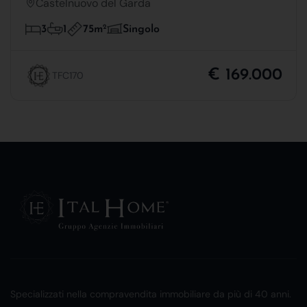
Castelnuovo del Garda
75m
2
3
1
Singolo
€ 169.000
TFC170
Specializzati nella compravendita immobiliare da più di 40 anni.