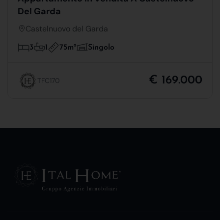
Del Garda
Castelnuovo del Garda
75m
2
3
1
Singolo
€ 169.000
TFC170