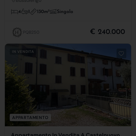
Bussolengo
130m
2
4
1
Singolo
€ 240.000
PQB250
IN VENDITA
APPARTAMENTO
Appartamento In Vendita A Castelnuovo