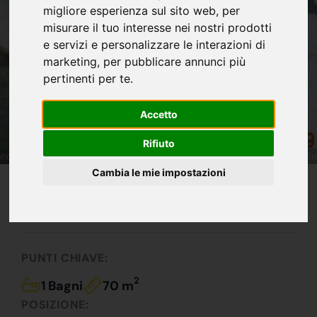
migliore esperienza sul sito web
,
per
misurare il tuo interesse nei nostri prodotti
e servizi e personalizzare le interazioni di
marketing
,
per pubblicare annunci più
pertinenti per te
.
Accetto
Rifiuto
Cambia le mie impostazioni
IN VENDITA
110.000 €
Imperdibile !!!
PUNTI CHIAVE:
2
1 Bagni
70 m
POSIZIONE: