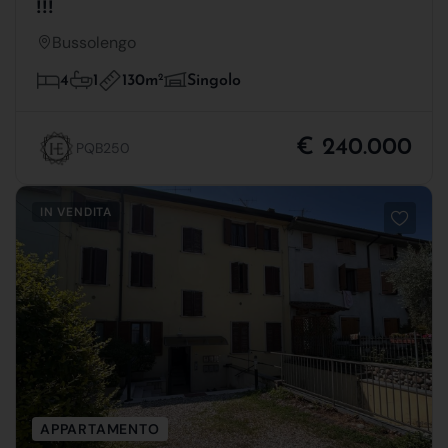
!!!
Bussolengo
130m
2
4
1
Singolo
€ 240.000
PQB250
IN VENDITA
APPARTAMENTO