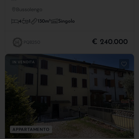
Bussolengo
130m
2
4
1
Singolo
€ 240.000
PQB250
IN VENDITA
APPARTAMENTO