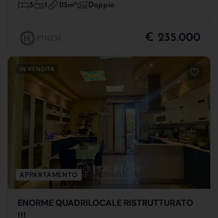
115m
2
3
1
Doppio
€ 235.000
PTN235
IN VENDITA
APPARTAMENTO
ENORME QUADRILOCALE RISTRUTTURATO
!!!