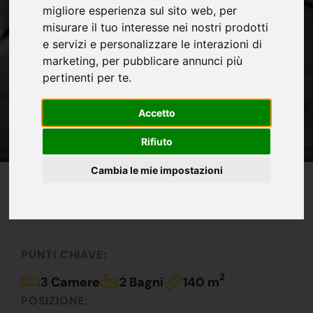
migliore esperienza sul sito web
,
per
misurare il tuo interesse nei nostri prodotti
e servizi e personalizzare le interazioni di
marketing
,
per pubblicare annunci più
pertinenti per te
.
Accetto
Rifiuto
Cambia le mie impostazioni
IN VENDITA
120.000 €
Prezzi Folli !!!
PUNTI CHIAVE:
2
3 Camere
2 Bagni
140 m
POSIZIONE: