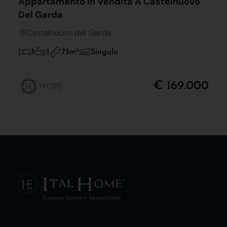
Appartamento In Vendita A Castelnuovo
Del Garda
Castelnuovo del Garda
75m
2
3
1
Singolo
€ 169.000
TFC170