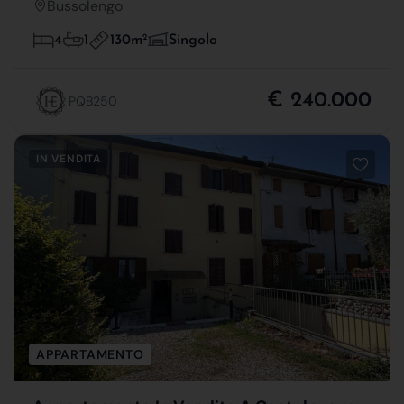
Bussolengo
130m
2
4
1
Singolo
€ 240.000
PQB250
IN VENDITA
APPARTAMENTO