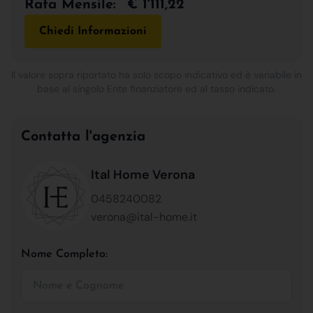
Rata Mensile:
€ 1'111,22
Chiedi Informazioni
Il valore sopra riportato ha solo scopo indicativo ed è variabile in
base al singolo Ente finanziatore ed al tasso indicato.
Contatta l'agenzia
Ital Home Verona
0458240082
verona@ital-home.it
Nome Completo: