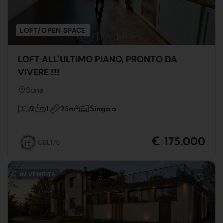
LOFT/OPEN SPACE
LOFT ALL'ULTIMO PIANO, PRONTO DA
VIVERE !!!
Sona
75m
2
2
1
Singolo
€ 175.000
CBL175
IN VENDITA