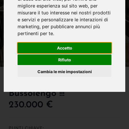
migliore esperienza sul sito web
,
per
misurare il tuo interesse nei nostri prodotti
e servizi e personalizzare le interazioni di
marketing
,
per pubblicare annunci più
pertinenti per te
.
Accetto
Rifiuto
IN VENDITA
Cambia le mie impostazioni
Ampi Spazi In Centro A
Bussolengo !!!
230.000 €
PUNTI CHIAVE: