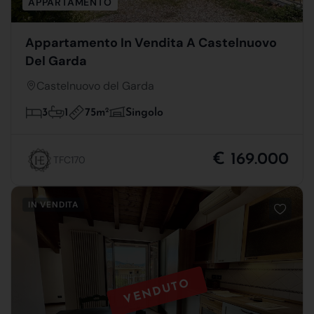
APPARTAMENTO
Appartamento In Vendita A Castelnuovo
Del Garda
Castelnuovo del Garda
75m
2
3
1
Singolo
€ 169.000
TFC170
IN VENDITA
VENDUTO