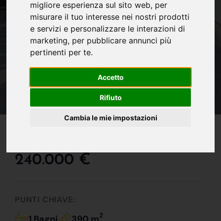
migliore esperienza sul sito web
,
per
misurare il tuo interesse nei nostri prodotti
e servizi e personalizzare le interazioni di
marketing
,
per pubblicare annunci più
pertinenti per te
.
Accetto
Rifiuto
Cambia le mie impostazioni
IN VENDITA
Negozio Polifunzionale !!!
240.000 €
PUNTI CHIAVE:
2
1 Bagni
390 m