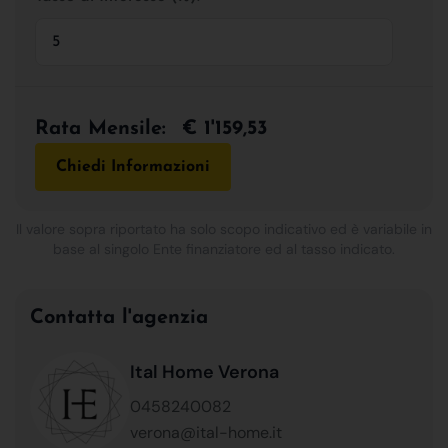
Rata Mensile:
€ 1'159,53
Chiedi Informazioni
Il valore sopra riportato ha solo scopo indicativo ed è variabile in
base al singolo Ente finanziatore ed al tasso indicato.
Contatta l'agenzia
Ital Home Verona
0458240082
verona@ital-home.it