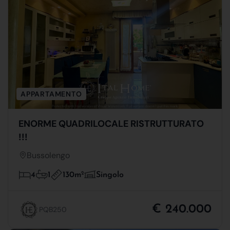
APPARTAMENTO
ENORME QUADRILOCALE RISTRUTTURATO
!!!
Bussolengo
130m
2
4
1
Singolo
€ 240.000
PQB250