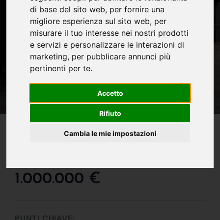
di base del sito web
,
per fornire una
migliore esperienza sul sito web
,
per
misurare il tuo interesse nei nostri prodotti
e servizi e personalizzare le interazioni di
marketing
,
per pubblicare annunci più
pertinenti per te
.
Accetto
Rifiuto
IN VENDITA
Cambia le mie impostazioni
Una Dimora Unica Nel
Centro Di Verona !!!
1.000.000 €
PUNTI CHIAVE: