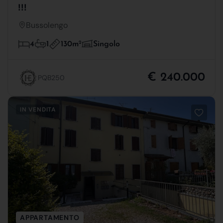
!!!
Bussolengo
130m
2
4
1
Singolo
€ 240.000
PQB250
IN VENDITA
APPARTAMENTO