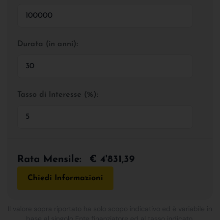
Durata (in anni):
Tasso di Interesse (%):
Rata Mensile:
€ 4'831,39
Chiedi Informazioni
Il valore sopra riportato ha solo scopo indicativo ed è variabile in
base al singolo Ente finanziatore ed al tasso indicato.