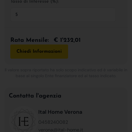
Tasso di Interesse (%):
Rata Mensile:
€ 1'232,01
Chiedi Informazioni
Il valore sopra riportato ha solo scopo indicativo ed è variabile in
base al singolo Ente finanziatore ed al tasso indicato.
Contatta l'agenzia
Ital Home Verona
0458240082
verona@ital-home.it