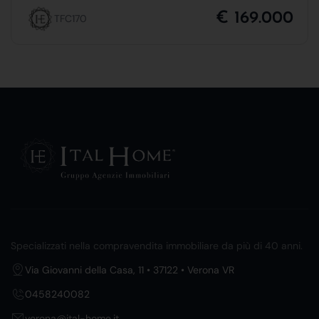
€ 169.000
TFC170
Specializzati nella compravendita immobiliare da più di 40 anni.
Via Giovanni della Casa, 11 • 37122 • Verona VR
0458240082
verona@ital-home.it