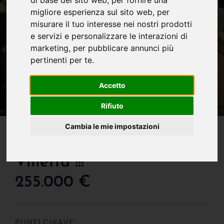
di base del sito web
,
per fornire una
migliore esperienza sul sito web
,
per
misurare il tuo interesse nei nostri prodotti
e servizi e personalizzare le interazioni di
marketing
,
per pubblicare annunci più
pertinenti per te
.
Accetto
Rifiuto
IN VENDITA
Cambia le mie impostazioni
L'indipendenza Della
Villetta !!!
255.000 €
PUNTI CHIAVE: