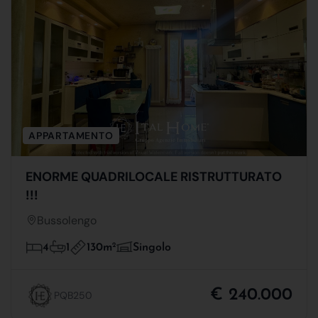
APPARTAMENTO
ENORME QUADRILOCALE RISTRUTTURATO
!!!
Bussolengo
130m
2
4
1
Singolo
€ 240.000
PQB250