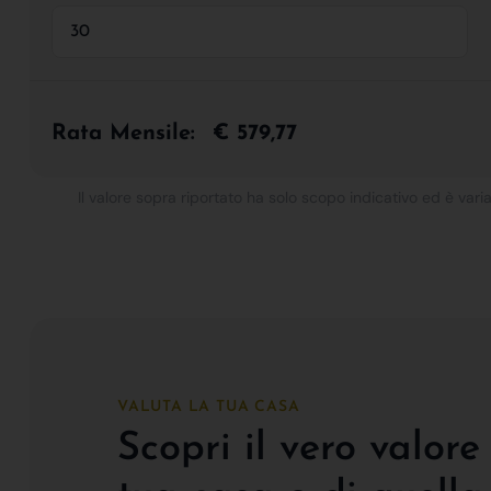
Rata Mensile:
€ 579,77
Il valore sopra riportato ha solo scopo indicativo ed è varia
VALUTA LA TUA CASA
Scopri il vero valore