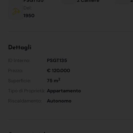
PSGT135
2 Camere
2
Del:
1950
Dettagli
ID Interno:
PSGT135
Prezzo:
€ 120.000
2
Superficie:
75 m
Tipo di Proprietà:
Appartamento
Riscaldamento:
Autonomo