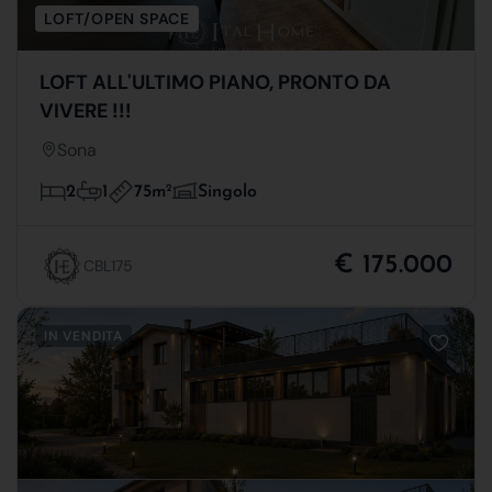
LOFT/OPEN SPACE
LOFT ALL'ULTIMO PIANO, PRONTO DA
VIVERE !!!
Sona
75m
2
2
1
Singolo
€ 175.000
CBL175
IN VENDITA