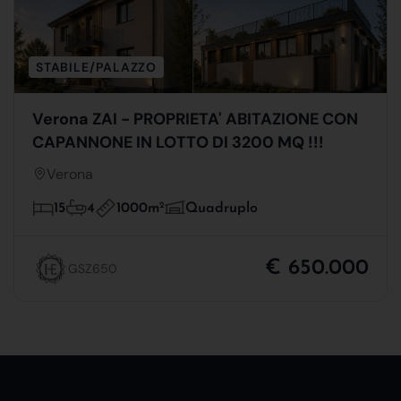
STABILE/PALAZZO
Verona ZAI - PROPRIETA' ABITAZIONE CON
CAPANNONE IN LOTTO DI 3200 MQ !!!
Verona
1000m
2
15
4
Quadruplo
€ 650.000
GSZ650