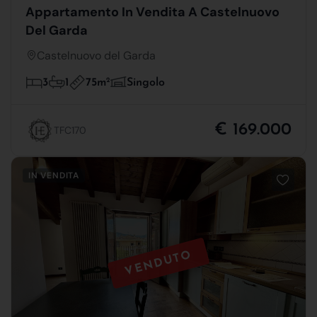
Appartamento In Vendita A Castelnuovo
Del Garda
Castelnuovo del Garda
75m
2
3
1
Singolo
€ 169.000
TFC170
IN VENDITA
VENDUTO