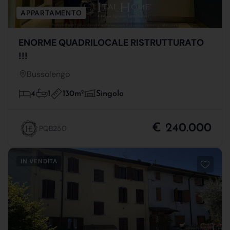
APPARTAMENTO
ENORME QUADRILOCALE RISTRUTTURATO
!!!
Bussolengo
130m
2
4
1
Singolo
€ 240.000
PQB250
IN VENDITA