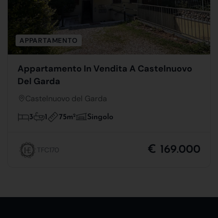
APPARTAMENTO
Appartamento In Vendita A Castelnuovo
Del Garda
Castelnuovo del Garda
75m
2
3
1
Singolo
€ 169.000
TFC170