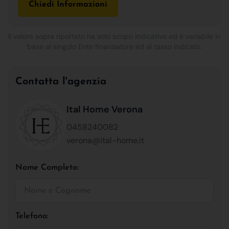
Chiedi Informazioni
Il valore sopra riportato ha solo scopo indicativo ed è variabile in
base al singolo Ente finanziatore ed al tasso indicato.
Contatta l'agenzia
Ital Home Verona
0458240082
verona@ital-home.it
Nome Completo:
Telefono: