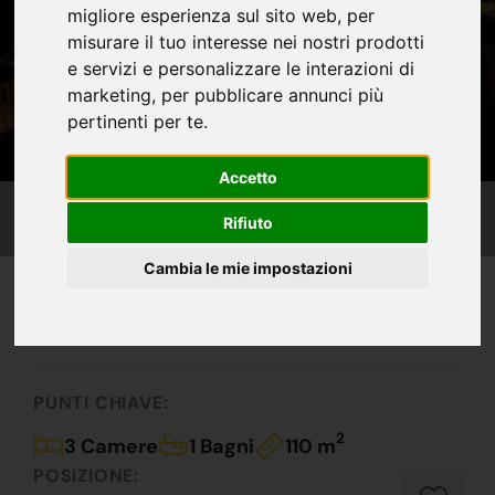
migliore esperienza sul sito web
,
per
misurare il tuo interesse nei nostri prodotti
e servizi e personalizzare le interazioni di
marketing
,
per pubblicare annunci più
pertinenti per te
.
Accetto
Rifiuto
Cambia le mie impostazioni
IN VENDITA
100.000 €
Prezzi Folli!!
PUNTI CHIAVE:
2
3 Camere
1 Bagni
110 m
POSIZIONE: