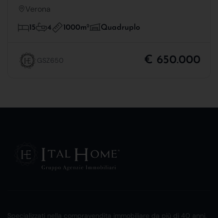
Verona
1000m
2
15
4
Quadruplo
€ 650.000
GSZ650
Specializzati nella compravendita immobiliare da più di 40 anni.