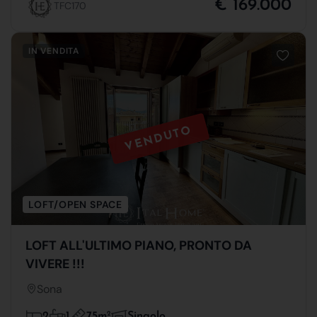
€ 169.000
TFC170
IN VENDITA
VENDUTO
LOFT/OPEN SPACE
LOFT ALL'ULTIMO PIANO, PRONTO DA
VIVERE !!!
Sona
75m
2
2
1
Singolo