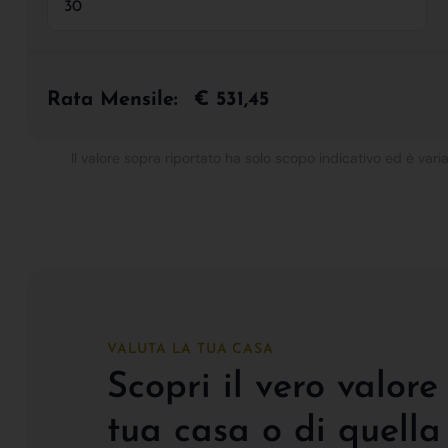
Rata Mensile:
€ 531,45
Il valore sopra riportato ha solo scopo indicativo ed è varia
VALUTA LA TUA CASA
Scopri il vero valore
tua casa o di quella