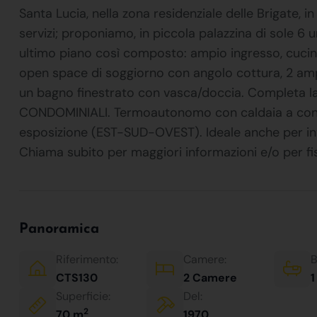
Santa Lucia, nella zona residenziale delle Brigate, 
servizi; proponiamo, in piccola palazzina di sole 6
ultimo piano così composto: ampio ingresso, cucina
open space di soggiorno con angolo cottura, 2 amp
un bagno finestrato con vasca/doccia. Completa l
CONDOMINIALI. Termoautonomo con caldaia a cond
esposizione (EST-SUD-OVEST). Ideale anche per inve
Chiama subito per maggiori informazioni e/o per 
Panoramica
Riferimento:
Camere:
B
CTS130
2 Camere
1
Superficie:
Del:
2
70 m
1970