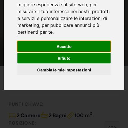
migliore esperienza sul sito web
,
per
misurare il tuo interesse nei nostri prodotti
e servizi e personalizzare le interazioni di
marketing
,
per pubblicare annunci più
pertinenti per te
.
Accetto
Rifiuto
Cambia le mie impostazioni
IN VENDITA
135.000 €
Si Cambia!
PUNTI CHIAVE:
2
2 Camere
2 Bagni
100 m
POSIZIONE: