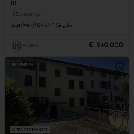
!!!
Bussolengo
130m
2
4
1
Singolo
€ 240.000
PQB250
IN VENDITA
APPARTAMENTO