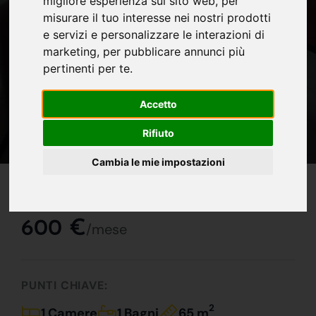
migliore esperienza sul sito web
,
per
misurare il tuo interesse nei nostri prodotti
e servizi e personalizzare le interazioni di
marketing
,
per pubblicare annunci più
pertinenti per te
.
Accetto
Rifiuto
Cambia le mie impostazioni
IN AFFITTO
Superoccasione!!!
600 €
/mese
PUNTI CHIAVE:
2
1 Camere
1 Bagni
65 m