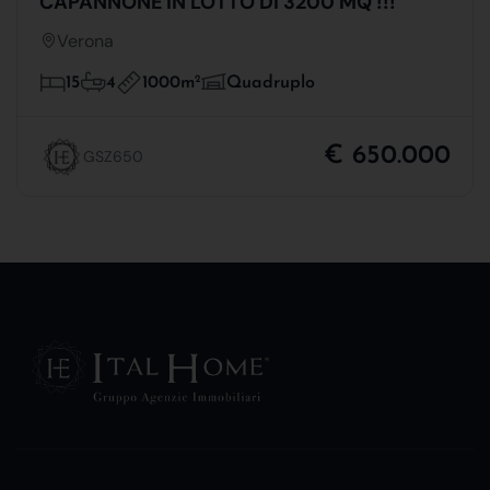
CAPANNONE IN LOTTO DI 3200 MQ !!!
Verona
1000m
2
15
4
Quadruplo
€ 650.000
GSZ650