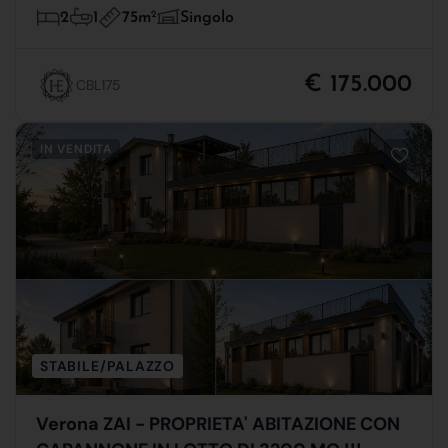
75m
2
2
1
Singolo
€ 175.000
CBL175
IN VENDITA
STABILE/PALAZZO
Verona ZAI - PROPRIETA' ABITAZIONE CON