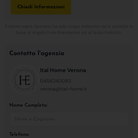
Chiedi Informazioni
Il valore sopra riportato ha solo scopo indicativo ed è variabile in
base al singolo Ente finanziatore ed al tasso indicato.
Contatta l'agenzia
Ital Home Verona
0458240082
verona@ital-home.it
Nome Completo:
Telefono: