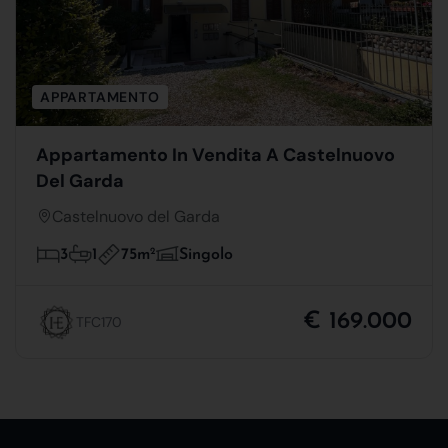
APPARTAMENTO
Appartamento In Vendita A Castelnuovo
Del Garda
Castelnuovo del Garda
75m
2
3
1
Singolo
€ 169.000
TFC170