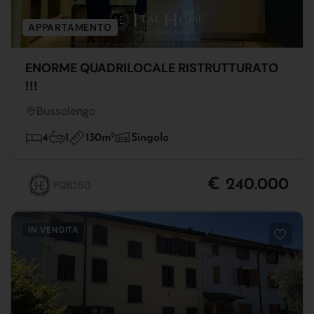
APPARTAMENTO
ENORME QUADRILOCALE RISTRUTTURATO
!!!
Bussolengo
130m
2
4
1
Singolo
€ 240.000
PQB250
IN VENDITA