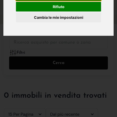
IN VENDITA
IN AFFITTO
Rifiuto
Cambia le mie impostazioni
Tutte le Tipologie
Filtri
Cerca
0 immobili in vendita trovati
15 Per Pagina
Dal più recente