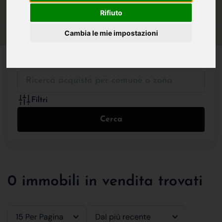
IN VENDITA
IN AFFITTO
Rifiuto
Cambia le mie impostazioni
Tutte le Tipologie
Filtri
Cerca
0 immobili in vendita trovati
15 Per Pagina
Dal più recente