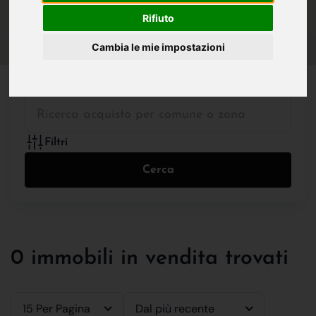
IN VENDITA
IN AFFITTO
Rifiuto
Cambia le mie impostazioni
Tutte le Tipologie
Filtri
Cerca
0 immobili in vendita trovati
15 Per Pagina
Dal più recente