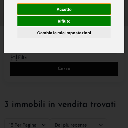
IN VENDITA
IN AFFITTO
Accetto
Rifiuto
Tutte le Tipologie
Cambia le mie impostazioni
Filtri
Cerca
3 immobili in vendita trovati
15 Per Pagina
Dal più recente