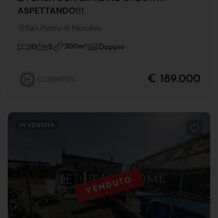
ASPETTANDO!!!
San Pietro di Morubio
300m
2
10
2
Doppio
€ 189.000
GCSPM210C
IN VENDITA
VENDUTO