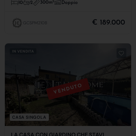
300m
2
10
2
Doppio
€ 189.000
GCSPM210B
IN VENDITA
VENDUTO
CASA SINGOLA
LA CASA CON GIARDINO CHE STAVI