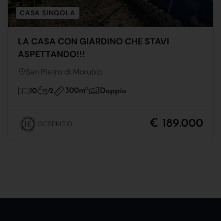
CASA SINGOLA
LA CASA CON GIARDINO CHE STAVI
ASPETTANDO!!!
San Pietro di Morubio
300m
2
10
2
Doppio
€ 189.000
GCSPM210