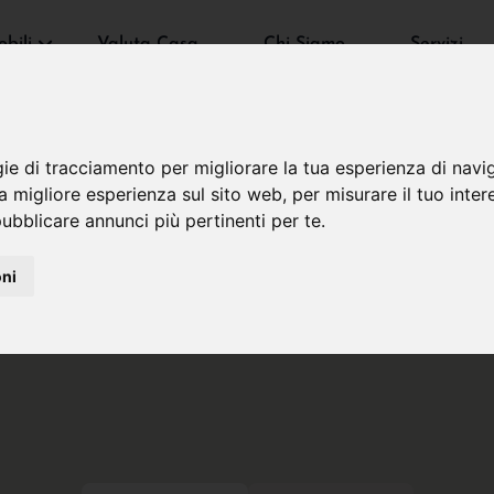
bili
Valuta Casa
Chi Siamo
Servizi
gie di tracciamento per migliorare la tua esperienza di navi
na migliore esperienza sul sito web
,
per misurare il tuo inter
ubblicare annunci più pertinenti per te
.
oni