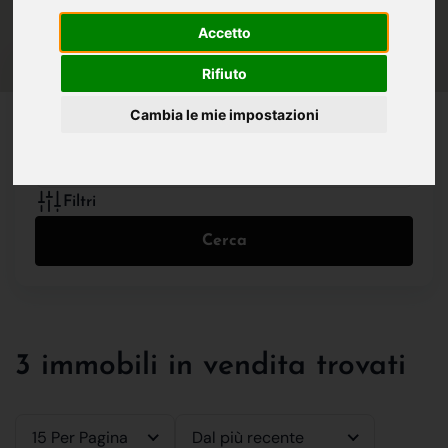
IN VENDITA
IN AFFITTO
Accetto
Rifiuto
Tutte le Tipologie
Cambia le mie impostazioni
Filtri
Cerca
3 immobili in vendita trovati
15 Per Pagina
Dal più recente