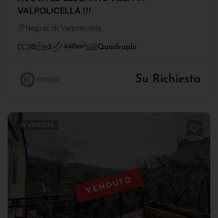
VALPOLICELLA !!!
Negrar di Valpolicella
440m
2
12
3
Quadruplo
Su Richiesta
RVN130
IN VENDITA
VENDUTO