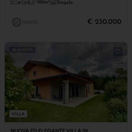
100m
2
4
2
Singolo
€ 230.000
RQN230
IN VENDITA
VILLA
NUOVA ED ELEGANTE VILLA IN