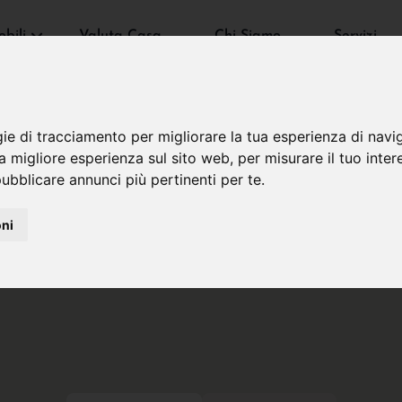
bili
Valuta Casa
Chi Siamo
Servizi
gie di tracciamento per migliorare la tua esperienza di navi
na migliore esperienza sul sito web
,
per misurare il tuo inter
ubblicare annunci più pertinenti per te
.
oni