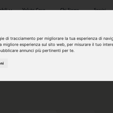
bili
Valuta Casa
Chi Siamo
Servizi
gie di tracciamento per migliorare la tua esperienza di navi
na migliore esperienza sul sito web
,
per misurare il tuo inter
ubblicare annunci più pertinenti per te
.
oni