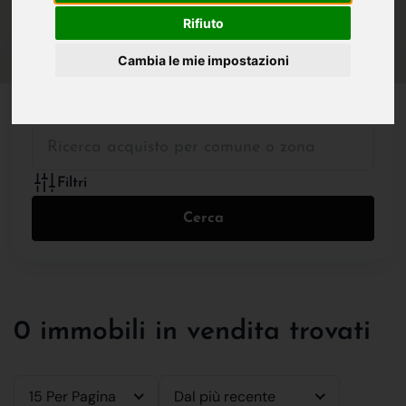
IN VENDITA
IN AFFITTO
Rifiuto
Cambia le mie impostazioni
Tutte le Tipologie
Filtri
Cerca
0 immobili in vendita trovati
15 Per Pagina
Dal più recente