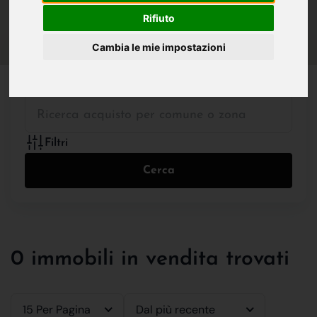
IN VENDITA
IN AFFITTO
Rifiuto
Cambia le mie impostazioni
Tutte le Tipologie
Filtri
Cerca
0 immobili in vendita trovati
15 Per Pagina
Dal più recente